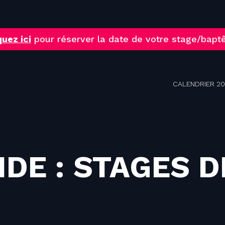
quez ici
pour réserver la date de votre stage/bap
CALENDRIER 2
IDE : STAGES D