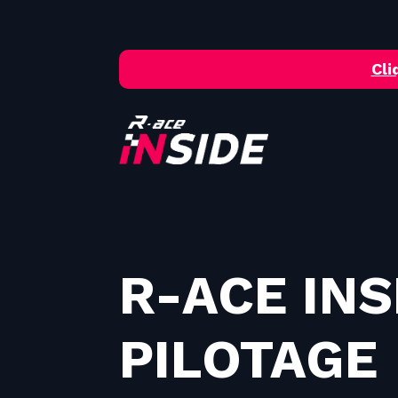
Skip
to
content
Cli
R-ACE INS
PILOTAGE