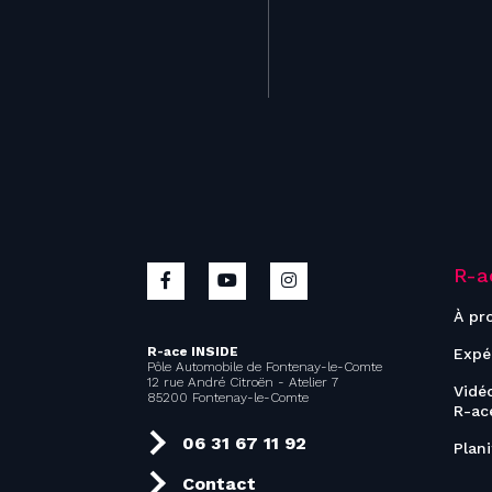
R-a
À pr
R-ace INSIDE
Expé
Pôle Automobile de Fontenay-le-Comte
12 rue André Citroën - Atelier 7
Vidé
85200 Fontenay-le-Comte
R-ac
06 31 67 11 92
Plan
Contact