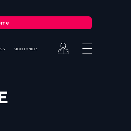
tême
026
MON PANIER
E