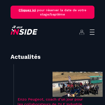
Skip
to
Cliquez ici
pour réserver la date de votre
content
stage/baptême
Actualités
Enzo Peugeot, coach d’un jour pour
les collaborateurs de DLF Industrie