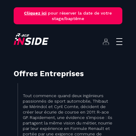
Skip
to
Cliquez ici
pour réserver la date de votre
content
stage/baptême
Offres Entreprises
Tout commence quand deux ingénieurs
passionnés de sport automobile, Thibaut
de Mérindol et Cyril Comte, décident de
créer leur écurie de course en 2011: R-ace
GP. Rapidement, une évidence s’impose : ils
partagent la même vision du métier, nourrie
par leur expérience en Formule Renault et
portée par une exigence commune de