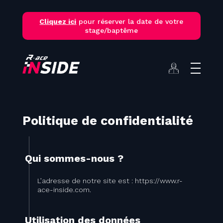
Skip
to
Cliquez ici
pour réserver la date de votre
content
stage/baptême
Politique de confidentialité
Qui sommes-nous ?
L’adresse de notre site est : https://www.r-
ace-inside.com.
Utilisation des données