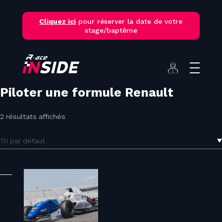
Skip
to
Cliquez ici
pour réserver la date de votre
content
stage/baptême
Piloter une formule Renault
2 résultats affichés