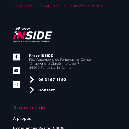
Plage
Ce
1500,00
€
–
2754,30
€
Choix des options
TTC
de
produit
prix :
a
1500,00 €
plusieurs
à
variations.
2754,30 €
Les
options
peuvent
être
choisies
R-ace INSIDE
sur
Pôle Automobile de Fontenay-le-Comte
la
12 rue André Citroën - Atelier 7
page
85200 Fontenay-le-Comte
du
produit
06 31 67 11 92
Contact
R-ace Inside
À propos
Expériences R-ace INSIDE