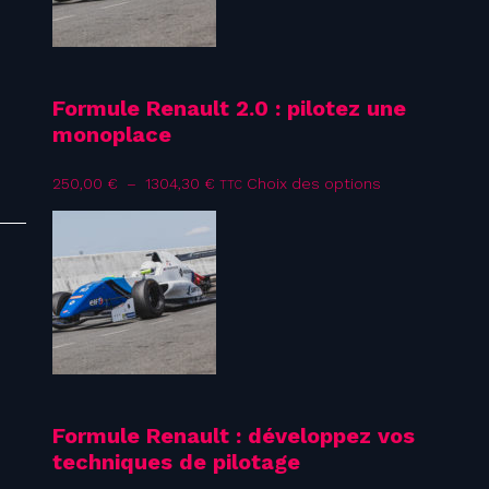
Formule Renault 2.0 : pilotez une
monoplace
Plage
Ce
250,00
€
–
1304,30
€
Choix des options
TTC
de
produit
prix :
a
250,00 €
plusieurs
à
variations.
1304,30 €
Les
options
peuvent
être
choisies
sur
la
page
Formule Renault : développez vos
du
techniques de pilotage
produit