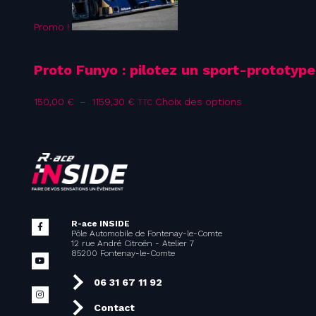
Promo !
Proto Funyo : pilotez un sport-prototype
Plage
Ce
150,00
€
–
1159,30
€
Choix des options
TTC
de
produit
prix :
a
150,00 €
plusieurs
à
variations.
1159,30 €
Les
options
peuvent
être
choisies
R-ace INSIDE
sur
Pôle Automobile de Fontenay-le-Comte
la
12 rue André Citroën - Atelier 7
page
85200 Fontenay-le-Comte
du
produit
06 31 67 11 92
Contact