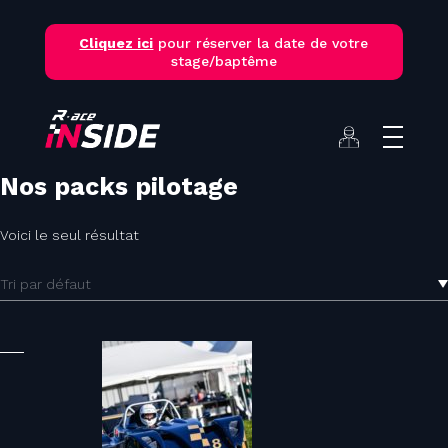
Skip
to
Cliquez ici
pour réserver la date de votre
content
stage/baptême
Nos packs pilotage
Voici le seul résultat