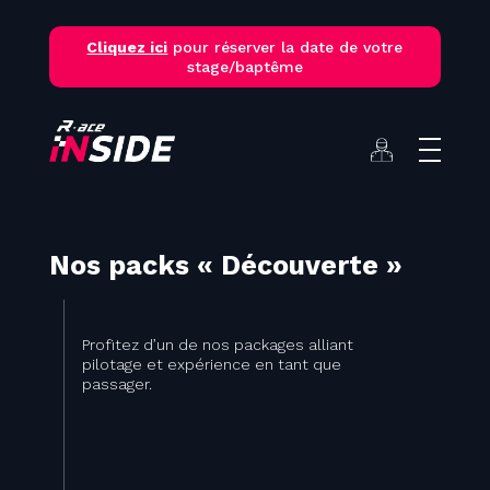
Skip
to
Cliquez ici
pour réserver la date de votre
content
stage/baptême
Nos packs « Découverte »
Profitez d’un de nos packages alliant
pilotage et expérience en tant que
passager.