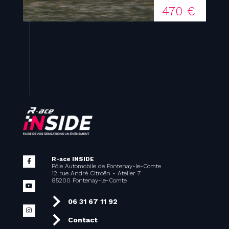
470 €
R-ace INSIDE
Pôle Automobile de Fontenay-le-Comte
12 rue André Citroën - Atelier 7
85200 Fontenay-le-Comte
06 31 67 11 92
Contact