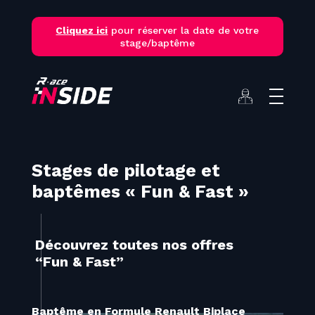
Skip
to
Cliquez ici
pour réserver la date de votre
content
stage/baptême
Stages de pilotage et
baptêmes « Fun & Fast »
Découvrez toutes nos offres
“Fun & Fast”
Baptême en Formule Renault Biplace